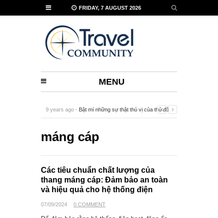
FRIDAY, 7 AUGUST 2026
MENU
9 years ago -
Bật mí những sự thật thú vị của thủ đô
Vienna
-
0 Comment
máng cáp
Các tiêu chuẩn chất lượng của
thang máng cáp: Đảm bảo an toàn
và hiệu quả cho hệ thống điện
07/09/2024
0 COMMENT