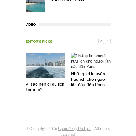
VIDEO
EDITOR'S PICKS
Những lời khuyên
hữu ích cho người
Vì sao nên đi du lịch
Một số điề
lần đầu đến Paris
Toronto?
khi du lịc
© Copyright 2026
· All rights
Cộng đồng Du Lịch
reserved