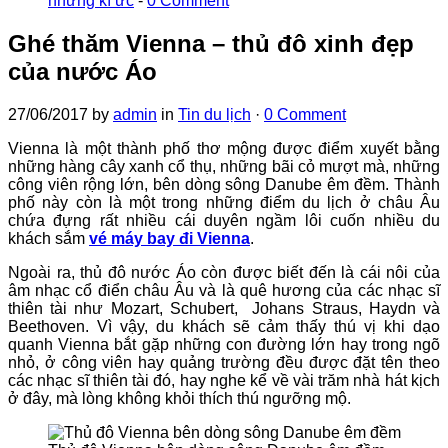
những kí ức
-
0 Comment
Ghé thăm Vienna – thủ đô xinh đẹp
của nước Áo
27/06/2017
by
admin
in
Tin du lịch
·
0 Comment
Vienna là một thành phố thơ mộng được điểm xuyết bằng
những hàng cây xanh cổ thụ, những bãi cỏ mượt mà, những
công viên rộng lớn, bên dòng sông Danube êm đềm. Thành
phố này còn là một trong những điểm du lịch ở châu Âu
chứa đựng rất nhiều cái duyên ngầm lôi cuốn nhiều du
khách sắm
vé máy bay đi Vienna
.
Ngoài ra, thủ đô nước Áo còn được biết đến là cái nôi của
âm nhạc cổ điển châu Âu và là quê hương của các nhạc sĩ
thiên tài như Mozart, Schubert, Johans Straus, Haydn và
Beethoven. Vì vậy, du khách sẽ cảm thấy thú vị khi dạo
quanh Vienna bắt gặp những con đường lớn hay trong ngõ
nhỏ, ở công viên hay quảng trường đều được đặt tên theo
các nhạc sĩ thiên tài đó, hay nghe kể về vài trăm nhà hát kịch
ở đây, mà lòng không khỏi thích thú ngưỡng mộ.