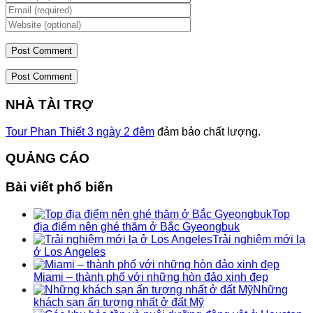
Post Comment
NHÀ TÀI TRỢ
Tour Phan Thiết 3 ngày 2 đêm
đảm bảo chất lượng.
QUẢNG CÁO
Bài viết phổ biến
Top
địa điểm nên ghé thăm ở Bắc Gyeongbuk
Trải nghiệm mới lạ
ở Los Angeles
Miami – thành phố với những hòn đảo xinh đẹp
Những
khách sạn ấn tượng nhất ở đất Mỹ