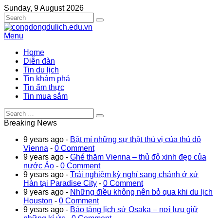
Sunday, 9 August 2026
Menu
Home
Diễn đàn
Tin du lịch
Tin khám phá
Tin ẩm thực
Tin mua sắm
Breaking News
9 years ago -
Bật mí những sự thật thú vị của thủ đô
Vienna
-
0 Comment
9 years ago -
Ghé thăm Vienna – thủ đô xinh đẹp của
nước Áo
-
0 Comment
9 years ago -
Trải nghiệm kỳ nghỉ sang chảnh ở xứ
Hàn tại Paradise City
-
0 Comment
9 years ago -
Những điều không nên bỏ qua khi du lịch
Houston
-
0 Comment
9 years ago -
Bảo tàng lịch sử Osaka – nơi lưu giữ