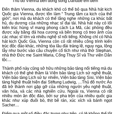
Thủ đô Vienna bên dòng sông Danube êm đềm
Đến thăm Vienna, du khách khó có thể bỏ qua Nhà hát kịch
Quốc gia Vienna, được tôn làm “ Trung tâm ca kịch của thế
giới”, nơi mà du khách có thể lắng nghe những ca khúc bất
hủ, du dương của những nhạc sĩ đại tài. Nhà hát này có lối
kiến trúc hùng vĩ mang phong cách La Mã, các phòng đều
được xây bằng đá hoa cương và bên trong có treo ảnh của
các nhạc sĩ lớn và nhiều nghệ sĩ nổi tiếng. Không chỉ có Nhà
hát kịch Quốc Gia, Vienna còn có rất nhiều công trình kiến
trúc độc đáo khác, những tòa lâu đài tráng lệ, nguy nga, lộng
lẫy như bước vào câu chuyện cổ tích như nhà thờ Stephan,
nhà thờ Đức mẹ Saint Maria, Cổng Thụy Sĩ và Thư viện Dân
tộc…
Thành phố này cũng sở hữu những bảo tàng nổi tiếng mà du
khách có thể ghé thăm là Viện bảo tàng Lịch sử nghệ thuật,
Viện bảo tàng Lịch sử tự nhiên, Viện bảo tàng Sisi, Viện bảo
tàng Nghệ thuật hiện đại Stiftung Ludwig, …Thủ đô nước Áo
đã trở thành nơi gặp gỡ của những người yêu nghệ thuật,
văn hóa, và các nhà nghiên cứu. Ngoài ra, Vienna có rất
nhiều món ăn độc đáo, bởi sự pha trộn của nhiều quốc gia
khác như xúp đuôi bò, thịt bê rán, xúc xích và bánh ngọt
Sacher…
Điểm qua một số điều đặc trưng như trên, có lẽ không thể lột