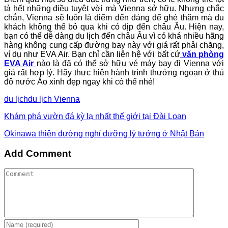
tả hết những điều tuyệt vời mà Vienna sở hữu. Nhưng chắc
chắn, Vienna sẽ luôn là điểm đến đáng để ghé thăm mà du
khách không thể bỏ qua khi có dịp đến châu Âu. Hiện nay,
bạn có thể dễ dàng du lịch đến châu Âu vì có khá nhiều hãng
hàng không cung cấp đường bay này với giá rất phải chăng,
ví dụ như EVA Air. Bạn chỉ cần liên hệ với bất cứ
văn phòng
EVA Air
nào là đã có thể sở hữu vé máy bay đi Vienna với
giá rất hợp lý. Hãy thực hiện hành trình thưởng ngoạn ở thủ
đô nước Áo xinh đẹp ngay khi có thể nhé!
du lịch
du lịch Vienna
Khám phá vườn đá kỳ lạ nhất thế giới tại Đài Loan
Okinawa thiên đường nghỉ dưỡng lý tưởng ở Nhật Bản
Add Comment