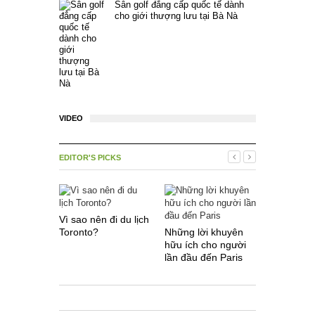
Sân golf đẳng cấp quốc tế dành
cho giới thượng lưu tại Bà Nà
VIDEO
EDITOR'S PICKS
Vì sao nên đi du lịch
Toronto?
Những lời khuyên
Một số điề
hữu ích cho người
khi du lịc
lần đầu đến Paris