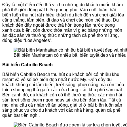
Đây là một điểm đến thú vị cho những du khách muốn khám
phá thế giới động vật biển phong phú. Vào cuối tuần, bãi
biển luôn thu hút rất nhiều khách du lịch đến vui chơi giải tỏa
căng thẳng, tắm biển, đi dạo và chơi các môn thể thao. Du
khách đến đây ngoài được thả hồn trong làn nước trong
xanh của biển, còn được thỏa mãn vị giác bằng những món
ăn đặc sản và thưởng thức những tách cà phê thơm lừng,
đúng điệu “Los Angeles”.
Bãi biển Manhattan có nhiều bãi biển tuyệt đẹp và nhiều 
Bãi biển Cabrillo Beach
Bãi biển Cabrillo Beach thu hút du khách bởi có nhiều khu
resort và vô số bờ biển đẹp nhất nước Mỹ. Đến đây du
khách không chỉ tắm biển, lướt sóng, phơi nắng mà còn thỏa
thích shopping thả ga ở các cửa hàng, các khu phố sầm uất.
Bên cạnh đó, du khách còn có thể thưởng thức các món hải
sản tươi sống thơm ngon ngay tại khu bến đánh tàu. Tất cả
mọi nhu cầu cá nhân về ăn uống, giải trí ở bãi biển luôn sẵn
sàng phục vụ cho du khách với các nhà hàng, quán cà phê,
quán bar tiện nghi.