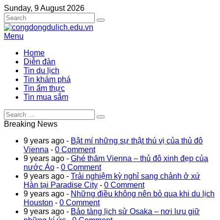
Sunday, 9 August 2026
Menu
Home
Diễn đàn
Tin du lịch
Tin khám phá
Tin ẩm thực
Tin mua sắm
Breaking News
9 years ago -
Bật mí những sự thật thú vị của thủ đô
Vienna
-
0 Comment
9 years ago -
Ghé thăm Vienna – thủ đô xinh đẹp của
nước Áo
-
0 Comment
9 years ago -
Trải nghiệm kỳ nghỉ sang chảnh ở xứ
Hàn tại Paradise City
-
0 Comment
9 years ago -
Những điều không nên bỏ qua khi du lịch
Houston
-
0 Comment
9 years ago -
Bảo tàng lịch sử Osaka – nơi lưu giữ