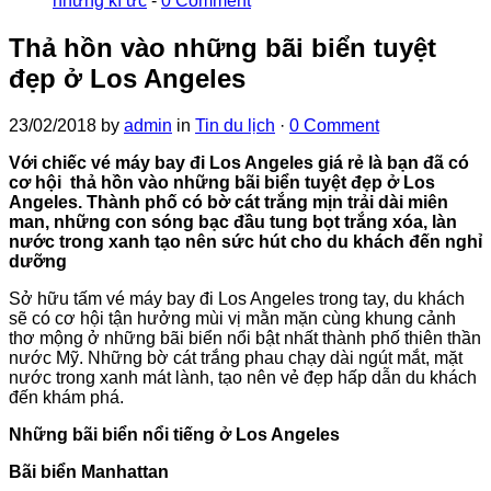
những kí ức
-
0 Comment
Thả hồn vào những bãi biển tuyệt
đẹp ở Los Angeles
23/02/2018
by
admin
in
Tin du lịch
·
0 Comment
Với chiếc vé máy bay đi Los Angeles giá rẻ là bạn đã có
cơ hội thả hồn vào những bãi biển tuyệt đẹp ở Los
Angeles. Thành phố có bờ cát trắng mịn trải dài miên
man, những con sóng bạc đầu tung bọt trắng xóa, làn
nước trong xanh tạo nên sức hút cho du khách đến nghỉ
dưỡng
Sở hữu tấm vé máy bay đi Los Angeles trong tay, du khách
sẽ có cơ hội tận hưởng mùi vị mằn mặn cùng khung cảnh
thơ mộng ở những bãi biển nổi bật nhất thành phố thiên thần
nước Mỹ. Những bờ cát trắng phau chạy dài ngút mắt, mặt
nước trong xanh mát lành, tạo nên vẻ đẹp hấp dẫn du khách
đến khám phá.
Những bãi biển nổi tiếng ở Los Angeles
Bãi biển Manhattan