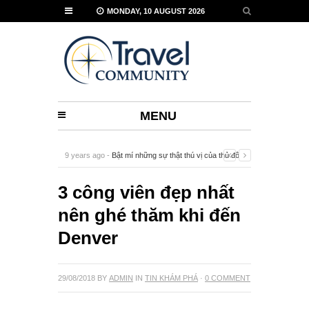
MONDAY, 10 AUGUST 2026
MENU
9 years ago -
Bật mí những sự thật thú vị của thủ đô
Vienna
-
0 Comment
3 công viên đẹp nhất
nên ghé thăm khi đến
Denver
29/08/2018
BY
ADMIN
IN
TIN KHÁM PHÁ
·
0 COMMENT