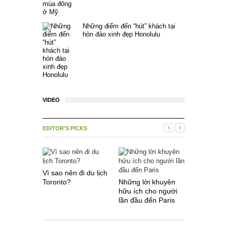
Những điểm đến “hút” khách tại
hòn đảo xinh đẹp Honolulu
VIDEO
EDITOR'S PICKS
Vì sao nên đi du lịch
Toronto?
Những lời khuyên
Một số điề
hữu ích cho người
khi du lịc
lần đầu đến Paris