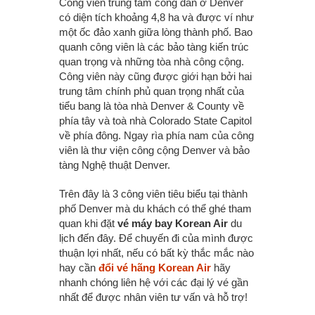
Công viên trung tâm công dân ở Denver
có diện tích khoảng 4,8 ha và được ví như
một ốc đảo xanh giữa lòng thành phố. Bao
quanh công viên là các bảo tàng kiến trúc
quan trọng và những tòa nhà công cộng.
Công viên này cũng được giới hạn bởi hai
trung tâm chính phủ quan trọng nhất của
tiểu bang là tòa nhà Denver & County về
phía tây và toà nhà Colorado State Capitol
về phía đông. Ngay rìa phía nam của công
viên là thư viện công cộng Denver và bảo
tàng Nghệ thuật Denver.
Trên đây là 3 công viên tiêu biểu tại thành
phố Denver mà du khách có thể ghé tham
quan khi đặt
vé máy bay Korean Air
du
lịch đến đây. Để chuyến đi của mình được
thuận lợi nhất, nếu có bất kỳ thắc mắc nào
hay cần
đổi vé hãng Korean Air
hãy
nhanh chóng liên hệ với các đại lý vé gần
nhất để được nhân viên tư vấn và hỗ trợ!