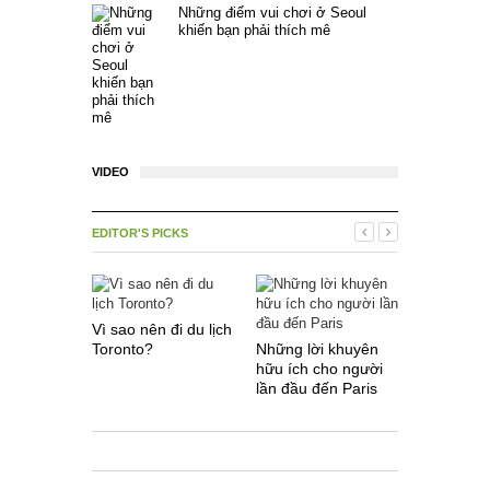
Những điểm vui chơi ở Seoul
khiến bạn phải thích mê
VIDEO
EDITOR'S PICKS
Vì sao nên đi du lịch
Toronto?
Những lời khuyên
Một số điề
hữu ích cho người
khi du lịc
lần đầu đến Paris