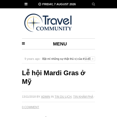
FRIDAY, 7 AUGUST 2026
MENU
9 years ago -
Bật mí những sự thật thú vị của thủ đô
Vienna
-
0 Comment
Lễ hội Mardi Gras ở
Mỹ
13/11/2018
BY
ADMIN
IN
TIN DU LỊCH
,
TIN KHÁM PHÁ
·
0 COMMENT