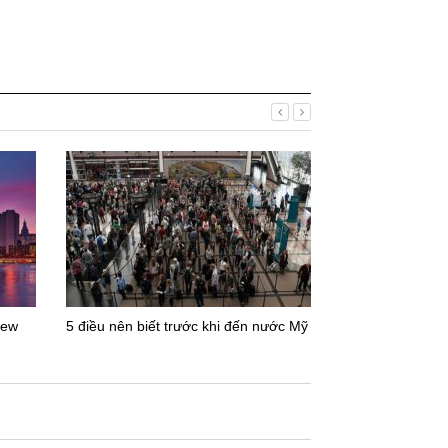
Du lịch Đài Bắc 
New
5 điều nên biết trước khi đến nước Mỹ