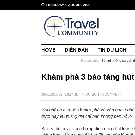
THURSDAY, 6 AUGUST 2026
HOME
DIỄN ĐÀN
TIN DU LỊCH
BREAKING NEWS
9 years ago -
Bật mí những sự thật t
Khám phá 3 bảo tàng hút
26/06/2018
BY
ADMIN
IN
TIN DU LỊCH
·
0 COMMENT
Với những ai muốn khám phá về văn hóa, nghệ 
dưới đây là những địa chỉ bạn không nên bỏ lỡ
Bắc Kinh có vô vàn những điều cuốn hút luôn k
nhiên khác. Bên cạnh đó thủ đô này còn là một t