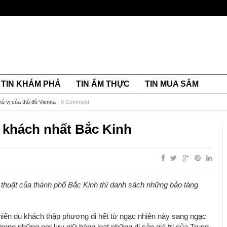
TIN KHÁM PHÁ
TIN ẨM THỰC
TIN MUA SẮM
hú vị của thủ đô Vienna
-
0 Comment
 khách nhất Bắc Kinh
thuật của thành phố Bắc Kinh thì danh sách những bảo tàng
hiến du khách thập phương đi hết từ ngạc nhiên này sang ngạc
rong những nơi lưu giữ hàng loạt những di sản giá trị của Trung