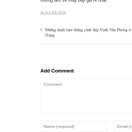
những tấm vé máy bay giá rẻ nhất.
du lịch Bắc Kinh
Những danh lam thắng cảnh đẹp Vịnh Vân Phong ở
Trang
Add Comment