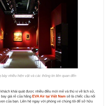
 bày nhiều hiện vật và các thông tin liên quan đến
khách khái quát được nhiều điều mới mẻ và thú vị về lịch sử,
 bay giá rẻ của hãng
EVA Air tại Việt Nam
sẽ là chiếc cầu nối
vẹn của bạn. Liên hệ ngay với phòng vé chúng tôi để sở hữu