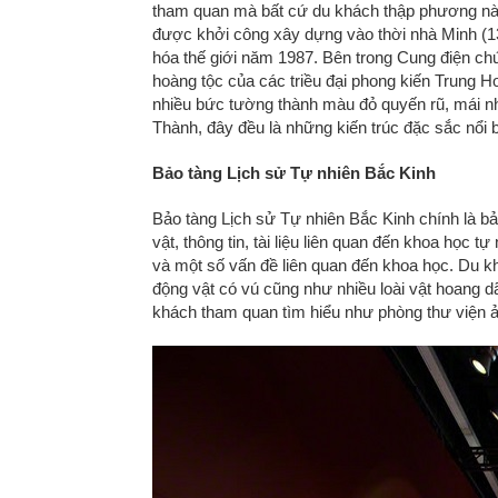
tham quan mà bất cứ du khách thập phương n
được khởi công xây dựng vào thời nhà Minh (
hóa thế giới năm 1987. Bên trong Cung điện chứa
hoàng tộc của các triều đại phong kiến Trung 
nhiều bức tường thành màu đỏ quyến rũ, mái nh
Thành, đây đều là những kiến trúc đặc sắc nổi b
Bảo tàng Lịch sử Tự nhiên Bắc Kinh
Bảo tàng Lịch sử Tự nhiên Bắc Kinh chính là b
vật, thông tin, tài liệu liên quan đến khoa học 
và một số vấn đề liên quan đến khoa học. Du k
động vật có vú cũng như nhiều loài vật hoang d
khách tham quan tìm hiểu như phòng thư viện ả