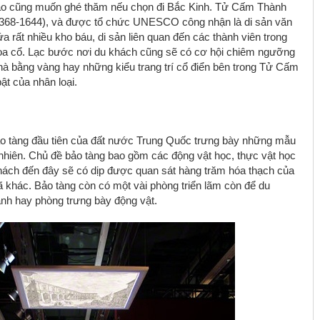
ào cũng muốn ghé thăm nếu chọn đi Bắc Kinh. Tử Cấm Thành
1368-1644), và được tổ chức UNESCO công nhận là di sản văn
 rất nhiều kho báu, di sản liên quan đến các thành viên trong
Hoa cổ. Lạc bước nơi du khách cũng sẽ có cơ hội chiêm ngưỡng
à bằng vàng hay những kiểu trang trí cổ điển bên trong Tử Cấm
ật của nhân loại.
ảo tàng đầu tiên của đất nước Trung Quốc trưng bày những mẫu
tự nhiên. Chủ đề bảo tàng bao gồm các động vật học, thực vật học
hách đến đây sẽ có dịp được quan sát hàng trăm hóa thạch của
ã khác. Bảo tàng còn có một vài phòng triển lãm còn để du
nh hay phòng trưng bày động vật.