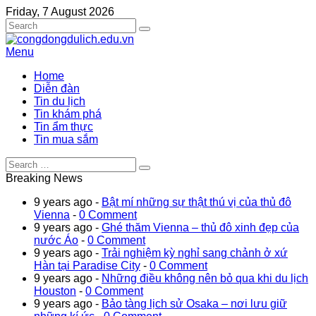
Friday, 7 August 2026
Menu
Home
Diễn đàn
Tin du lịch
Tin khám phá
Tin ẩm thực
Tin mua sắm
Breaking News
9 years ago -
Bật mí những sự thật thú vị của thủ đô
Vienna
-
0 Comment
9 years ago -
Ghé thăm Vienna – thủ đô xinh đẹp của
nước Áo
-
0 Comment
9 years ago -
Trải nghiệm kỳ nghỉ sang chảnh ở xứ
Hàn tại Paradise City
-
0 Comment
9 years ago -
Những điều không nên bỏ qua khi du lịch
Houston
-
0 Comment
9 years ago -
Bảo tàng lịch sử Osaka – nơi lưu giữ