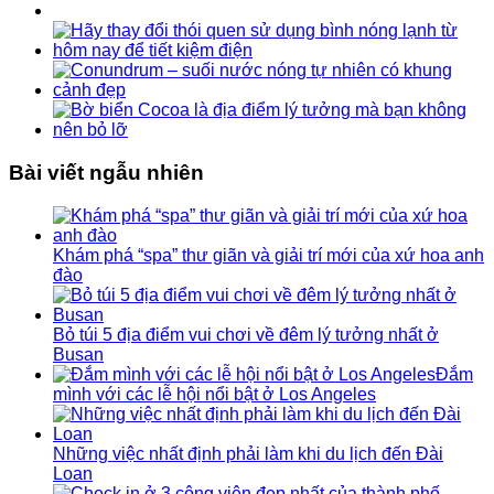
Bài viết ngẫu nhiên
Khám phá “spa” thư giãn và giải trí mới của xứ hoa anh
đào
Bỏ túi 5 địa điểm vui chơi về đêm lý tưởng nhất ở
Busan
Đắm
mình với các lễ hội nổi bật ở Los Angeles
Những việc nhất định phải làm khi du lịch đến Đài
Loan