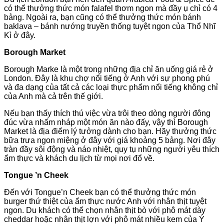
có thể thưởng thức món falafel thơm ngon mà đầy ụ chỉ có 4
bảng. Ngoài ra, bạn cũng có thể thưởng thức món bánh
baklava – bánh nướng truyền thống tuyệt ngon của Thổ Nhĩ
Kì ở đây.
Borough Market
Borough Marke là một trong những địa chỉ ăn uống giá rẻ ở
London. Đây là khu chợ nổi tiếng ở Anh với sự phong phú
và đa dạng của tất cả các loại thực phẩm nổi tiếng không chỉ
của Anh mà cả trên thế giới.
Nếu bạn thấy thích thú việc vừa trôi theo dòng người đông
đúc vừa nhấm nháp một món ăn nào đấy, vậy thì Borough
Market là địa điểm lý tưởng dành cho bạn. Hãy thưởng thức
bữa trưa ngon miệng ở đây với giá khoảng 5 bảng. Nơi đây
tràn đầy sôi động và náo nhiệt, quy tụ những người yêu thích
ẩm thực và khách du lịch từ mọi nơi đổ về.
Tongue ’n Cheek
Đến với Tongue’n Cheek bạn có thể thưởng thức món
burger thứ thiệt của ẩm thực nước Anh với nhân thịt tuyệt
ngon. Du khách có thể chọn nhân thịt bò với phô mát dày
cheddar hoặc nhân thịt lợn với phô mát nhiều kem của Ý