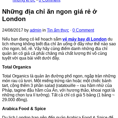
những kí ức
-
0 Comment
Những địa chỉ ăn ngon giá rẻ ở
London
24/08/2017
by
admin
in
Tin ẩm thực
·
0 Comment
Nếu bạn đang có kế hoạch sắm
vé máy bay đi London
du
lịch nhưng không biết địa chỉ ăn uống ở đây như thế nào sao
cho ngon, bổ, rẻ. Vậy hãy cùng điểm danh những địa chỉ
quán ăn có giá cả phải chăng mà chất lượng thì vô cùng
tuyệt vời qua bài viết dưới đây.
Total Organics
Total Organics là quán ăn đường phố ngon, ngập tràn những
món rau củ tươi. Một miếng trứng rán hoặc một chiếc bánh
tart, cộng thêm 3 phần salad (ratatouille – rau hầm nhừ của
Pháp, tagine đậu hầm của Ấn, với hương thảo, khoai ngọt là
những chọn lựa lí tưởng). Tất cả chỉ có giá 5 bảng (1 bảng ~
29.000 đồng).
Arabica Food & Spice
Du lịch London bạn nên đến quán Arabica Food & Spice để