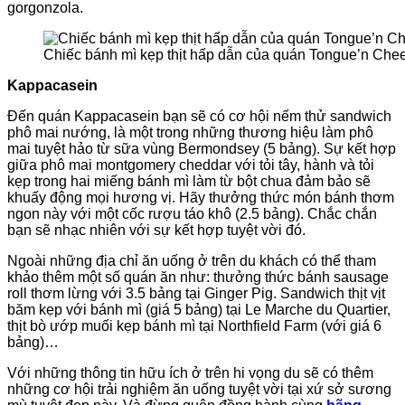
gorgonzola.
Chiếc bánh mì kẹp thịt hấp dẫn của quán Tongue’n Che
Kappacasein
Đến quán Kappacasein bạn sẽ có cơ hội nếm thử sandwich
phô mai nướng, là một trong những thương hiệu làm phô
mai tuyệt hảo từ sữa vùng Bermondsey (5 bảng). Sự kết hợp
giữa phô mai montgomery cheddar với tỏi tây, hành và tỏi
kẹp trong hai miếng bánh mì làm từ bột chua đảm bảo sẽ
khuấy động mọi hương vị. Hãy thưởng thức món bánh thơm
ngon này với một cốc rượu táo khô (2.5 bảng). Chắc chắn
bạn sẽ nhạc nhiên với sự kết hợp tuyệt vời đó.
Ngoài những địa chỉ ăn uống ở trên du khách có thể tham
khảo thêm một số quán ăn như: thưởng thức bánh sausage
roll thơm lừng với 3.5 bảng tại Ginger Pig. Sandwich thịt vịt
băm kẹp với bánh mì (giá 5 bảng) tại Le Marche du Quartier,
thịt bò ướp muối kẹp bánh mì tại Northfield Farm (với giá 6
bảng)…
Với những thông tin hữu ích ở trên hi vọng du sẽ có thêm
những cơ hội trải nghiệm ăn uống tuyệt vời tại xứ sở sương