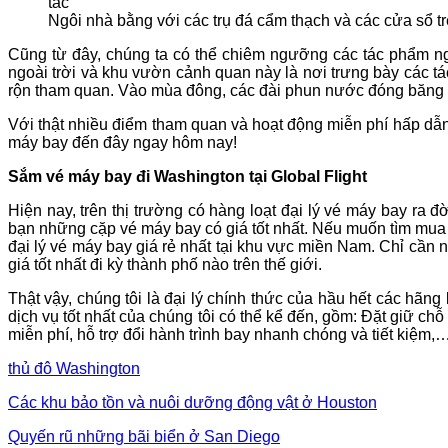
Ngôi nhà bằng với các trụ đá cẩm thạch và các cửa sổ tr
Cũng từ đây, chúng ta có thể chiêm ngưỡng các tác phẩm ngh
ngoài trời và khu vườn cảnh quan này là nơi trưng bày các t
rộn tham quan. Vào mùa đông, các đài phun nước đóng băng v
Với thật nhiều điểm tham quan và hoạt động miễn phí hấp dẫn
máy bay đến đây ngay hôm nay!
Sắm vé máy bay đi Washington tại Global Flight
Hiện nay, trên thị trường có hàng loạt đại lý vé máy bay ra
bạn những cặp vé máy bay có giá tốt nhất. Nếu muốn tìm mua c
đại lý vé máy bay giá rẻ nhất tại khu vực miền Nam. Chỉ cần 
giá tốt nhất đi kỳ thành phố nào trên thế giới.
Thật vậy, chúng tôi là đại lý chính thức của hầu hết các hãn
dịch vụ tốt nhất của chúng tôi có thể kể đến, gồm: Đặt giữ ch
miễn phí, hỗ trợ đổi hành trình bay nhanh chóng và tiết kiệm,
thủ đô Washington
Các khu bảo tồn và nuôi dưỡng động vật ở Houston
Quyến rũ những bãi biển ở San Diego