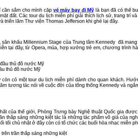
ỉ cần sắm cho mình cặp
vé máy bay đi Mỹ
là bạn đã có thể b
ặt đất. Các tour du lịch miễn phí giải thích lịch sử, trang trí 
à triển lãm Thư viện Thomas Jefferson khi ghé lại đây.
 sân khấu Millennium Stage của Trung tâm Kennedy đã mang đ
 diễn tại đây, từ Opera, múa, hợp xướng trẻ em, chương trình hài
đầu thủ đô nước Mỹ
 còn có một tour du lịch miễn phí dành cho quan khách. Hướn
n lãm tương tác nói về cuộc đời của tổng thống Kennedy và ngắm
nhất của thế giới, Phòng Trưng bày Nghệ thuật Quốc gia đượ
rần thắp sáng những kiệt tác là những tác phẩm vô giá của ngh
i tối chủ nhật ở đây còn có tổ chức các buổi hòa nhạc miễn ph