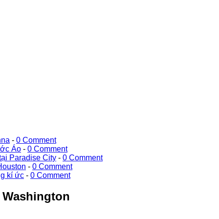
nna
-
0 Comment
ước Áo
-
0 Comment
ại Paradise City
-
0 Comment
Houston
-
0 Comment
g kí ức
-
0 Comment
ở Washington