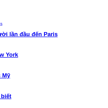
ời lần đầu đến Paris
ew York
c Mỹ
biết