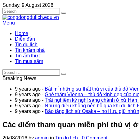
Sunday, 9 August 2026
Menu
Home
Diễn đàn
Tin du lịch
Tin khám phá
Tin ẩm thực
Tin mua sắm
Breaking News
9 years ago -
Bật mí những sự thật thú vị của thủ đô Vie
9 years ago -
Ghé thăm Vienna – thủ đô xinh đẹp của n
9 years ago -
Trải nghiệm kỳ nghỉ sang chảnh ở xứ Hàn t
9 years ago -
Những điều không nên bỏ qua khi du lịch 
9 years ago -
Bảo tàng lịch sử Osaka – nơi lưu giữ nhữn
Các điểm tham quan miễn phí thú vị 
20/08/2016
by
admin
in
Tin du lịch
·
0 Comment