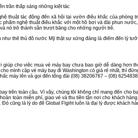
ên trần thắp sáng những kiệt tác
ệ thuật tác động đến xã hội tại vườn điêu khắc của phòng triể
ác phẩm nghệ thuật điêu khắc với một hồ bơi và đài phun nước,
à nó trở thành sân trượt băng cho những người trẻ.
 như thế thủ đô nước Mỹ thật sự xứng đáng là điểm đến lý tưởn
 đời giúp cho việc mua vé máy bay chưa bao giờ dễ dàng hơn th
ho mình cặp vé máy bay đi Washington có giá rẻ nhất, thì đừng n
nhấc máy lên và gọi đến tổng đài (08) 38206767 – (08) 6254838
g bay trên toàn cầu. Vì vậy, chúng tôi không chỉ mang đến cho 
ỗ hoàn toàn miễn phí, giao vé và thu tiền tận nơi cho khách hàn
… Đó cũng là lý do để Global Flgiht luôn là đại lý được khách h