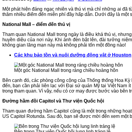
Một phát hiện đáng ngạc nhiên và thú vị mà chỉ những ai đã
thăm nhiều điểm đến miễn phí đầy hấp dẫn. Dưới đây là một s
National Mall – điểm đến thú vị
Tham quan National Mall trong ngày là điều khá thú vị, như
huyền diệu của nơi này. Khi ánh đèn bật lên, đài tưởng niệ
không gian lãng mạn này mà không phải tốn một đồng nào!
Các khu bảo tồn và nuôi dưỡng động vật ở Houston
Một góc National Mall trong ráng chiều hoàng hôn
Bên cạnh đó, các phòng công cộng của Thống thống Hoa Kỳ là
đến, bạn cần phải liên lạc với Đại sứ quán Mỹ tại Việt Nam 
trong tham quan. Vì vậy, nếu có cơ may được bước vào bên tr
Đường hầm đồi Capitol và Thư viện Quốc hội
Tham quan đường hầm Capitol cũng là một trong những hoạt đ
US Capitol Rotunda. Sau đó, bạn sẽ được mời đến xem một b
Bên trong Thư viện Quốc hội lung linh tráng lệ