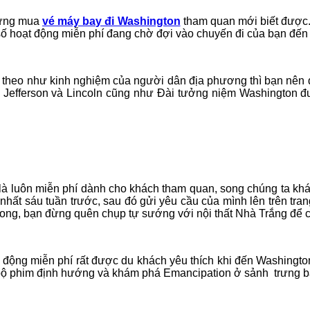
 từng mua
vé máy bay đi Washington
tham quan mới biết được. 
ố hoạt động miễn phí đang chờ đợi vào chuyến đi của bạn đến 
ng theo như kinh nghiệm của người dân địa phương thì bạn nên
m Jefferson và Lincoln cũng như Đài tưởng niệm Washington đ
 luôn miễn phí dành cho khách tham quan, song chúng ta khá m
ít nhất sáu tuần trước, sau đó gửi yêu cầu của mình lên trên 
ong, bạn đừng quên chụp tự sướng với nội thất Nhà Trắng để c
ộng miễn phí rất được du khách yêu thích khi đến Washington
ộ phim định hướng và khám phá Emancipation ở sảnh trưng bày