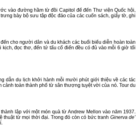
ước vào đường hầm từ đồi Capitol để đến Thư viện Quốc hội,
và trưng bày bộ sưu tập độc đáo của các cuốn sách, giấy tờ, ghi
ến cho người dân và du khách các buổi biểu diễn hoàn toàn
 kịch, đọc thơ, đến tứ tấu cổ điển đều có đủ vào mỗi 6 giờ tối
g dẫn du lịch khởi hành mỗi mười phút giới thiệu về các tác
 cảnh toàn thành phố từ sân thượng tuyệt vời của nó. Tour du
c thành lập với một món quà từ Andrew Mellon vào năm 1937.
ệ thuật từ mọi thời đại. Trong đó còn có bức tranh
Ginerva de’
í.