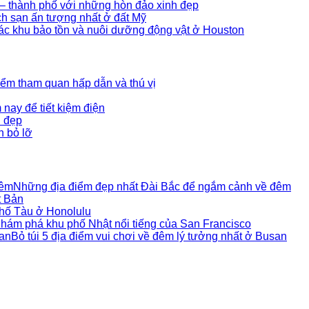
– thành phố với những hòn đảo xinh đẹp
h sạn ấn tượng nhất ở đất Mỹ
ác khu bảo tồn và nuôi dưỡng động vật ở Houston
Những địa điểm đẹp nhất Đài Bắc để ngắm cảnh về đêm
t Bản
́ Tàu ở Honolulu
hám phá khu phố Nhật nổi tiếng của San Francisco
Bỏ túi 5 địa điểm vui chơi về đêm lý tưởng nhất ở Busan