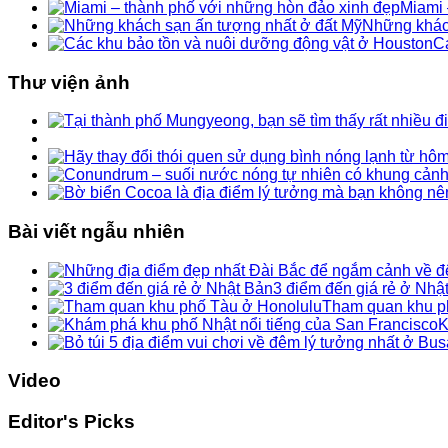
Miami 
Những khác
C
Thư viện ảnh
Bài viết ngẫu nhiên
3 điểm đến giá rẻ ở Nhậ
Tham quan khu phô
K
Video
Editor's Picks