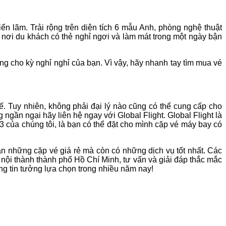
n lãm. Trải rộng trên diện tích 6 mẫu Anh, phòng nghệ thuật
 nơi du khách có thẻ nghỉ ngơi và làm mát trong một ngày bận
g cho kỳ nghỉ nghỉ của bạn. Vì vậy, hãy nhanh tay tìm mua vé
ế. Tuy nhiên, không phải đại lý nào cũng có thể cung cấp cho
gần ngại hãy liên hệ ngay với Global Flight. Global Flight là
3 của chúng tôi, là bạn có thể đặt cho mình cặp vé máy bay có
bạn những cặp vé giá rẻ mà còn có những dịch vụ tốt nhất. Các
g nội thành thành phố Hồ Chí Minh, tư vấn và giải đáp thắc mắc
àng tin tưởng lựa chọn trong nhiều năm nay!