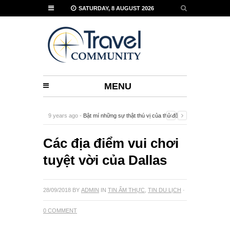
SATURDAY, 8 AUGUST 2026
MENU
9 years ago -
Bật mí những sự thật thú vị của thủ đô
Vienna
-
0 Comment
Các địa điểm vui chơi
tuyệt vời của Dallas
28/09/2018
BY
ADMIN
IN
TIN ẨM THỰC
,
TIN DU LỊCH
·
0 COMMENT