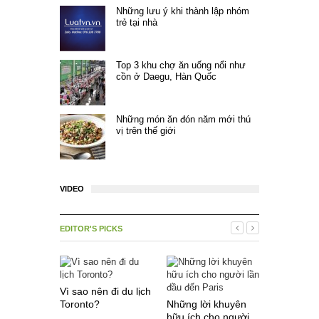
Những lưu ý khi thành lập nhóm
trẻ tại nhà
Top 3 khu chợ ăn uống nổi như
cồn ở Daegu, Hàn Quốc
Những món ăn đón năm mới thú
vị trên thế giới
VIDEO
EDITOR'S PICKS
Vì sao nên đi du lịch
Toronto?
Những lời khuyên
Một số điề
hữu ích cho người
khi du lịc