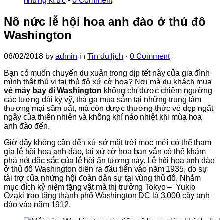
những kí ức
-
0 Comment
Nô nức lễ hội hoa anh đào ở thủ đô
Washington
06/02/2018
by
admin
in
Tin du lịch
·
0 Comment
Bạn có muốn chuyến du xuân trong dịp tết này của gia đình
mình thật thú vị tại thủ đô xứ cờ hoa? Nơi mà du khách mua
vé máy bay đi Washington
không chỉ được chiêm ngưỡng
các tượng đài kỳ vỹ, thả ga mua sắm tại những trung tâm
thương mại sầm uất, mà còn được thưởng thức vẻ đẹp ngất
ngây của thiên nhiên và không khí náo nhiệt khi mùa hoa
anh đào đến.
Giờ đây không cần đến xứ sở mặt trời mọc mới có thể tham
gia lễ hội hoa anh đào, tại xứ cờ hoa bạn vẫn có thể khám
phá nét đặc sắc của lễ hội ấn tượng này. Lễ hội hoa anh đào
ở thủ đô Washington diễn ra đầu tiên vào năm 1935, do sự
tài trợ của những hội đoàn dân sự tại vùng thủ đô. Nhằm
mục đích kỷ niệm tặng vật mà thị trưởng Tokyo – Yukio
Ozaki trao tặng thành phố Washington DC là 3,000 cây anh
đào vào năm 1912.