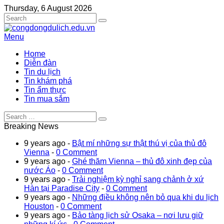
Thursday, 6 August 2026
Menu
Home
Diễn đàn
Tin du lịch
Tin khám phá
Tin ẩm thực
Tin mua sắm
Breaking News
9 years ago -
Bật mí những sự thật thú vị của thủ đô
Vienna
-
0 Comment
9 years ago -
Ghé thăm Vienna – thủ đô xinh đẹp của
nước Áo
-
0 Comment
9 years ago -
Trải nghiệm kỳ nghỉ sang chảnh ở xứ
Hàn tại Paradise City
-
0 Comment
9 years ago -
Những điều không nên bỏ qua khi du lịch
Houston
-
0 Comment
9 years ago -
Bảo tàng lịch sử Osaka – nơi lưu giữ