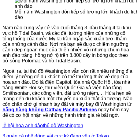
Mỗi năm Washington đón tiếp số lượng lớn khách du lịch
đào
Năm nào cũng vậy cứ vào cuối tháng 3, đầu tháng 4 tại khu
vực hồ Tidal Basin, và các đài tưởng niệm của những cố
tổng thống của nước Mỹ lại tràn ngập sắc xuân tươi thắm
của những cành đào. Nơi mà bạn sẽ được chiêm ngưỡng
cảnh đẹp ngoạn mục của thiên nhiên với những chùm hoa
anh đào trắng, hồng nở rộ trên 3.800 cây in bóng dọc theo
bờ sông Potomac và hồ Tidal Basin.
Ngoài ra, tại thủ đô Washington vẫn còn rất nhiều những địa
điểm lý tưởng để du khách có thể thưởng thức vẻ đẹp của
hoa anh đào. Đó là điện Capitol, tòa nhà Quốc Hội, tòa nhà
trắng White House, thư viện Quốc Gia và viện bảo tàng
Smithsonian, các công viên, đài tưởng niệm,… Hứa hẹn sẽ
mang đến du khách một chuyến du xuân thật ấn tượng. Nào
còn chần chờ gì nhanh tay đặt vé máy bay đi Washington từ
hãng hàng không Cathay Pacific Airlines
ngay hôm nay
để có cơ hội nhận về những hành trình giá rẻ bất ngờ.
lễ hội hoa anh đào
thủ đô Washington
3 quán cà phê động vật cực kỳ đáng yêu ở Tokyo