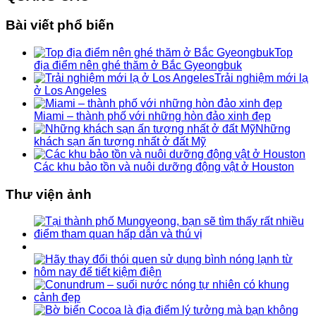
Bài viết phổ biến
Top
địa điểm nên ghé thăm ở Bắc Gyeongbuk
Trải nghiệm mới lạ
ở Los Angeles
Miami – thành phố với những hòn đảo xinh đẹp
Những
khách sạn ấn tượng nhất ở đất Mỹ
Các khu bảo tồn và nuôi dưỡng động vật ở Houston
Thư viện ảnh