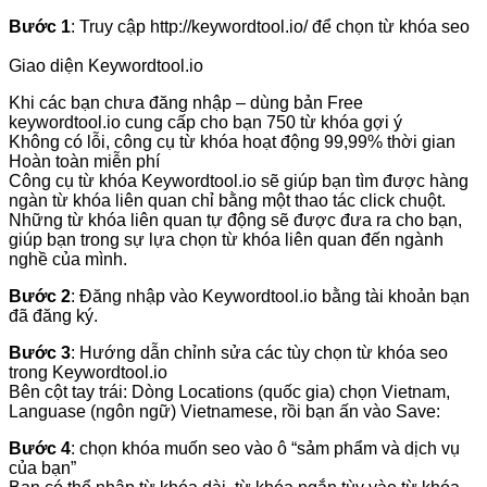
Bước 1
: Truy cập http://keywordtool.io/ để chọn từ khóa seo
Giao diện Keywordtool.io
Khi các bạn chưa đăng nhập – dùng bản Free
keywordtool.io cung cấp cho bạn 750 từ khóa gợi ý
Không có lỗi, công cụ từ khóa hoạt động 99,99% thời gian
Hoàn toàn miễn phí
Công cụ từ khóa Keywordtool.io sẽ giúp bạn tìm được hàng
ngàn từ khóa liên quan chỉ bằng một thao tác click chuột.
Những từ khóa liên quan tự động sẽ được đưa ra cho bạn,
giúp bạn trong sự lựa chọn từ khóa liên quan đến ngành
nghề của mình.
Bước 2
: Đăng nhập vào Keywordtool.io bằng tài khoản bạn
đã đăng ký.
Bước 3
: Hướng dẫn chỉnh sửa các tùy chọn từ khóa seo
trong Keywordtool.io
Bên cột tay trái: Dòng Locations (quốc gia) chọn Vietnam,
Languase (ngôn ngữ) Vietnamese, rồi bạn ấn vào Save:
Bước 4
: chọn khóa muốn seo vào ô “sảm phẩm và dịch vụ
của bạn”