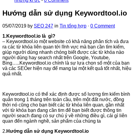
những kí ức
-
0 Comment
Hướng dẫn sử dụng Keywordtool.io
05/07/2019
by
SEO 247
in
Tin tổng hợp
·
0 Comment
1.Keywordtool.io là gì?
– Keywordtool.io một website có khả năng phân tích và đưa
ra các từ khóa liên quan tới lĩnh vực mà bạn cần tìm kiếm,
giúp người dùng nhanh chóng biết được các từ khóa nào
người dùng hay search nhất trên Google, Youtube,
Bing…..Keywordtool.io chính là sự lựa chọn số một của bạn
và các SEOer hiện nay để mang lại một kết quả tốt nhất, hiệu
quả nhất.
Keywordtool.io có thể xác định được số lượng tìm kiếm bình
quân trong 1 tháng trên toàn cầu, trên một đất nước, đồng
thời nó cũng cho bạn biết các từ khóa liên quan, gần nhất
với từ khóa bạn đang cần tim để bạn biết được thông tin
người seach đang có sự chú ý về những điều gì, cái gì liên
quan đến ngành nghề, sản phẩm của chúng ta
2.
Hướng dẫn sử dụng Keywordtool.io