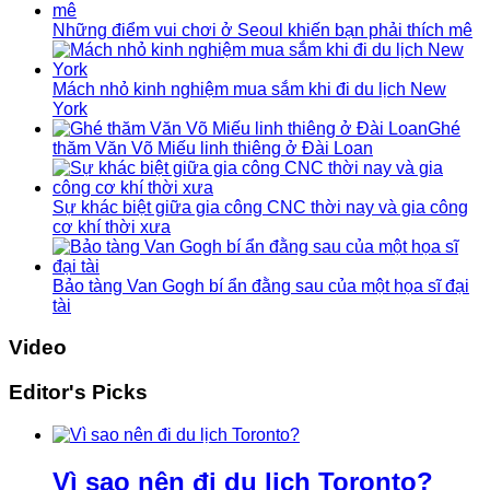
Những điểm vui chơi ở Seoul khiến bạn phải thích mê
Mách nhỏ kinh nghiệm mua sắm khi đi du lịch New
York
Ghé
thăm Văn Võ Miếu linh thiêng ở Đài Loan
Sự khác biệt giữa gia công CNC thời nay và gia công
cơ khí thời xưa
Bảo tàng Van Gogh bí ẩn đằng sau của một họa sĩ đại
tài
Video
Editor's Picks
Vì sao nên đi du lịch Toronto?