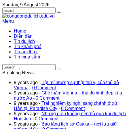
Sunday, 9 August 2026
Menu
Home
Diễn đàn
Tin du lịch
Tin khám phá
Tin ẩm thực
Tin mua sắm
Breaking News
9 years ago -
Bật mí những sự thật thú vị của thủ đô
Vienna
-
0 Comment
9 years ago -
Ghé thăm Vienna – thủ đô xinh đẹp của
nước Áo
-
0 Comment
9 years ago -
Trải nghiệm kỳ nghỉ sang chảnh ở xứ
Hàn tại Paradise City
-
0 Comment
9 years ago -
Những điều không nên bỏ qua khi du lịch
Houston
-
0 Comment
9 years ago -
Bảo tàng lịch sử Osaka – nơi lưu giữ