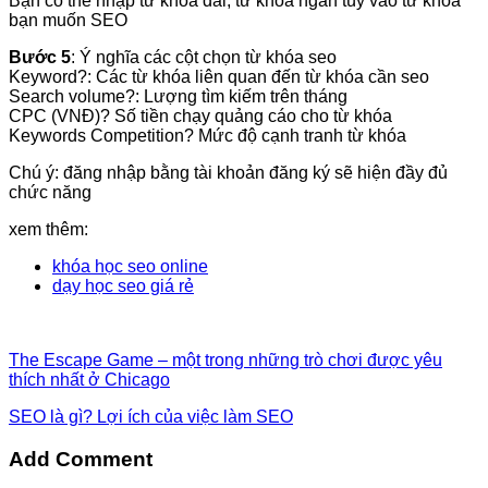
Bạn có thể nhập từ khóa dài, từ khóa ngắn tùy vào từ khóa
bạn muốn SEO
Bước 5
: Ý nghĩa các cột chọn từ khóa seo
Keyword?: Các từ khóa liên quan đến từ khóa cần seo
Search volume?: Lượng tìm kiếm trên tháng
CPC (VNĐ)? Số tiền chạy quảng cáo cho từ khóa
Keywords Competition? Mức độ cạnh tranh từ khóa
Chú ý: đăng nhập bằng tài khoản đăng ký sẽ hiện đầy đủ
chức năng
xem thêm:
khóa học seo online
dạy học seo giá rẻ
The Escape Game – một trong những trò chơi được yêu
thích nhất ở Chicago
SEO là gì? Lợi ích của việc làm SEO
Add Comment