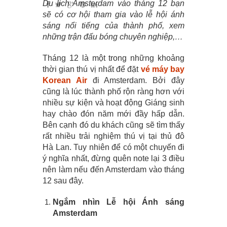
Du lịch Amsterdam vào tháng 12 bạn
sẽ có cơ hội tham gia vào lễ hội ánh
sáng nổi tiếng của thành phố, xem
những trận đấu bóng chuyên nghiệp,…
Tháng 12 là một trong những khoảng
thời gian thú vị nhất để đặt
vé máy bay
Korean Air
đi Amsterdam. Bởi đây
cũng là lúc thành phố rộn ràng hơn với
nhiều sự kiện và hoạt động Giáng sinh
hay chào đón năm mới đầy hấp dẫn.
Bên cạnh đó du khách cũng sẽ tìm thấy
rất nhiều trải nghiệm thú vị tại thủ đô
Hà Lan. Tuy nhiên để có một chuyến đi
ý nghĩa nhất, đừng quên note lại 3 điều
nên làm nếu đến Amsterdam vào tháng
12 sau đây.
Ngắm nhìn Lễ hội Ánh sáng
Amsterdam