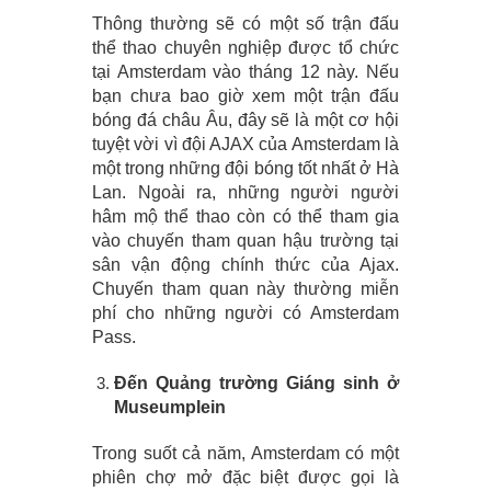
Thông thường sẽ có một số trận đấu
thể thao chuyên nghiệp được tổ chức
tại Amsterdam vào tháng 12 này. Nếu
bạn chưa bao giờ xem một trận đấu
bóng đá châu Âu, đây sẽ là một cơ hội
tuyệt vời vì đội AJAX của Amsterdam là
một trong những đội bóng tốt nhất ở Hà
Lan. Ngoài ra, những người người
hâm mộ thể thao còn có thể tham gia
vào chuyến tham quan hậu trường tại
sân vận động chính thức của Ajax.
Chuyến tham quan này thường miễn
phí cho những người có Amsterdam
Pass.
Đến Quảng trường Giáng sinh ở
Museumplein
Trong suốt cả năm, Amsterdam có một
phiên chợ mở đặc biệt được gọi là