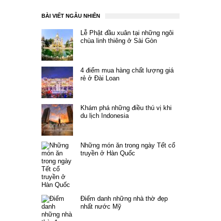
BÀI VIẾT NGẪU NHIÊN
Lễ Phật đầu xuân tại những ngôi
chùa linh thiêng ở Sài Gòn
4 điểm mua hàng chất lượng giá
rẻ ở Đài Loan
Khám phá những điều thú vị khi
du lịch Indonesia
Những món ăn trong ngày Tết cổ
truyền ở Hàn Quốc
Điểm danh những nhà thờ đẹp
nhất nước Mỹ