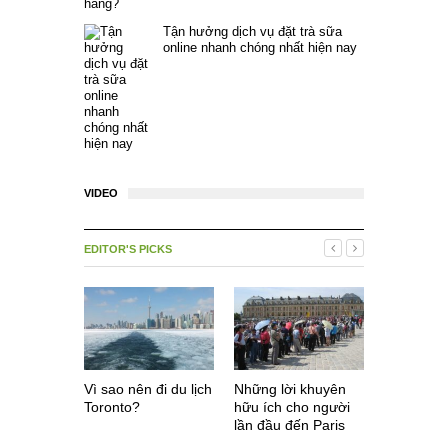
Tận hưởng dịch vụ đặt trà sữa
online nhanh chóng nhất hiện nay
VIDEO
EDITOR'S PICKS
Vì sao nên đi du lịch
Những lời khuyên
Một số điề
Toronto?
hữu ích cho người
khi du lịc
lần đầu đến Paris