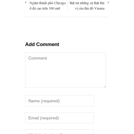
Ngắm thành phố Chicago
Bật mí những sự thật thú
ở độ cao trên 300 mét
vị của thủ đô Vienna
Add Comment