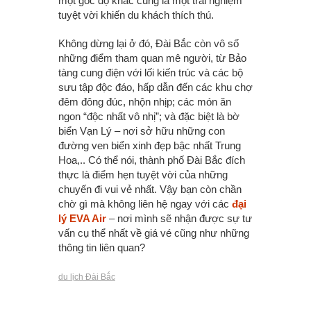
một góc độ khác cũng là một trải nghiệm
tuyệt vời khiến du khách thích thú.
Không dừng lại ở đó, Đài Bắc còn vô số
những điểm tham quan mê người, từ Bảo
tàng cung điện với lối kiến trúc và các bộ
sưu tập độc đáo, hấp dẫn đến các khu chợ
đêm đông đúc, nhộn nhịp; các món ăn
ngon “độc nhất vô nhị”; và đặc biệt là bờ
biển Vạn Lý – nơi sở hữu những con
đường ven biển xinh đẹp bậc nhất Trung
Hoa,.. Có thể nói, thành phố Đài Bắc đích
thực là điểm hẹn tuyệt vời của những
chuyến đi vui vẻ nhất. Vậy bạn còn chần
chờ gì mà không liên hệ ngay với các
đại
lý EVA Air
– nơi mình sẽ nhận được sự tư
vấn cụ thể nhất về giá vé cũng như những
thông tin liên quan?
du lịch Đài Bắc