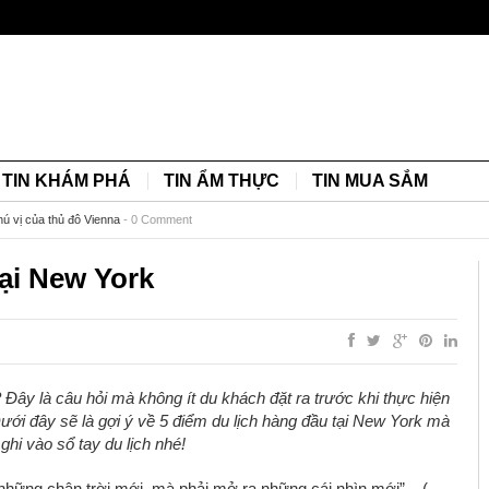
TIN KHÁM PHÁ
TIN ẨM THỰC
TIN MUA SẮM
hú vị của thủ đô Vienna
-
0 Comment
tại New York
ây là câu hỏi mà không ít du khách đặt ra trước khi thực hiện
ưới đây sẽ là gợi ý về 5 điểm du lịch hàng đầu tại New York mà
hi vào sổ tay du lịch nhé!
 những chân trời mới, mà phải mở ra những cái nhìn mới” – (