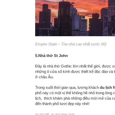
Empire State – Tòa nhà cao nhất nước Mỹ
5.Nhà thờ St John
Đây là nhà thờ Gothic lớn nhất thế giới, được 
những ô cửa sổ kính được thiết kế độc đáo và k
ở châu Âu.
Trong suốt thời gian qua, lượng khách
du lịch
phố này có một vị thế không hề nhỏ trong lòn
lịch, thích khám phá những điều mới mẻ của cu
đến thành phố tươi đẹp này nhé!
du lịch Mỹ
du lịch New York