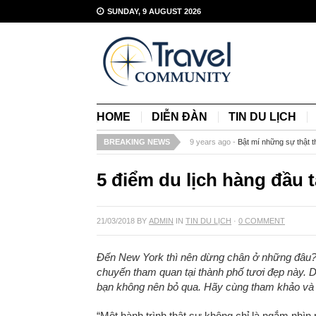
SUNDAY, 9 AUGUST 2026
HOME
DIỄN ĐÀN
TIN DU LỊCH
BREAKING NEWS
9 years ago -
Bật mí những sự thật t
5 điểm du lịch hàng đầu 
21/03/2018
BY
ADMIN
IN
TIN DU LỊCH
·
0 COMMENT
Đến New York thì nên dừng chân ở những đâu? Đ
chuyến tham quan tại thành phố tươi đẹp này. D
bạn không nên bỏ qua. Hãy cùng tham khảo và g
“Một hành trình thật sự không chỉ là ngắm nhìn